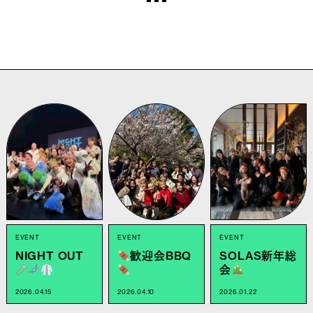
EVENT
EVENT
EVENT
NIGHT OUT
歓迎会BBQ
SOLAS新年総
会
2026.04.15
2026.04.10
2026.01.22